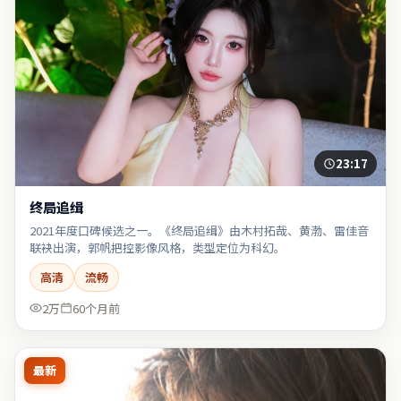
23:17
终局追缉
2021年度口碑候选之一。《终局追缉》由木村拓哉、黄渤、雷佳音
联袂出演，郭帆把控影像风格，类型定位为科幻。
高清
流畅
2万
60个月前
最新