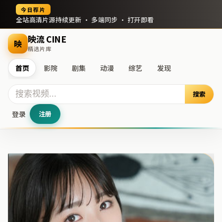
今日荐片
全站高清片源持续更新 · 多端同步 · 打开即看
映流 CINE
映
精选片库
首页
影院
剧集
动漫
综艺
发现
搜索
登录
注册