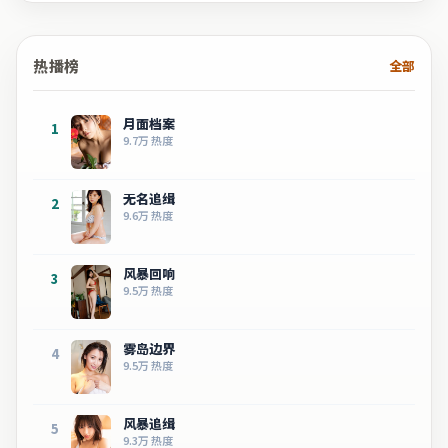
热播榜
全部
月面档案
1
9.7万
热度
无名追缉
2
9.6万
热度
风暴回响
3
9.5万
热度
雾岛边界
4
9.5万
热度
风暴追缉
5
9.3万
热度