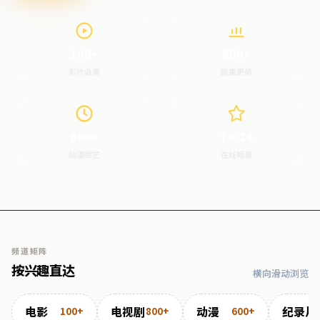
100+
800+
影片收录
剧集更新
600+
7×24
动漫综艺
在线畅看
频道矩阵
按兴趣直达
横向滑动浏览
电影
电视剧
动漫
纪录片
100+
800+
600+