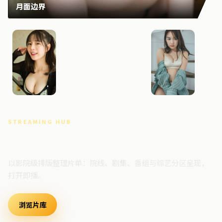
月面边界
白昼回响
焚城档
STREAMING HUB
高清视频门户
以影院级排版整理片单：院线、剧集、番组与综艺分区呈现，
打开即播。
浏览片库
最新上架