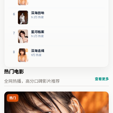
深海回响
6
9.2万
热度
星河档案
7
9.1万
热度
深海追缉
8
9万
热度
热门电影
查看更多
全网热播，高分口碑影片推荐
热门