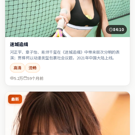
84:10
迷城追缉
河正宇、章子怡、易烊千玺在《迷城追缉》中带来层次分明的表
演；贾樟柯以动漫类型包裹社会议题，2021年中国大陆上线。
高清
流畅
5.2万
59个月前
最新