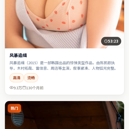
53:23
风暴追缉
风暴追缉（2015）是一部韩国出品的惊悚类型作品，由陈凯歌执
导，木村拓哉、雷佳音、周迅等主演，叙事紧凑、人物弧光完整。
高清
流畅
9.3万
130个月前
热门