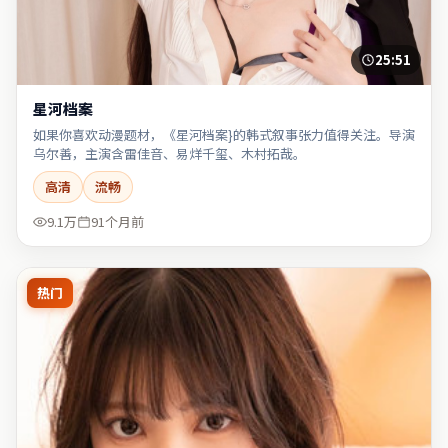
25:51
星河档案
如果你喜欢动漫题材，《星河档案}的韩式叙事张力值得关注。导演
乌尔善，主演含雷佳音、易烊千玺、木村拓哉。
高清
流畅
9.1万
91个月前
热门