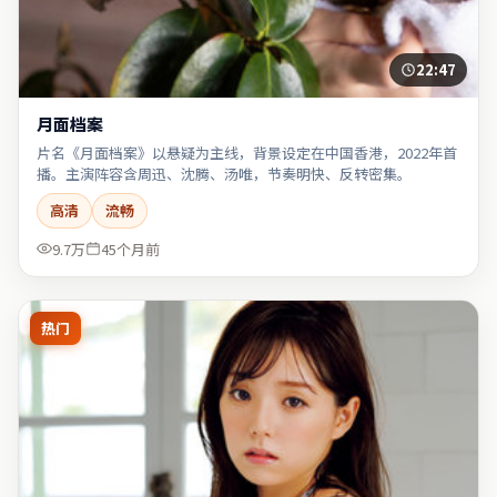
22:47
月面档案
片名《月面档案》以悬疑为主线，背景设定在中国香港，2022年首
播。主演阵容含周迅、沈腾、汤唯，节奏明快、反转密集。
高清
流畅
9.7万
45个月前
热门