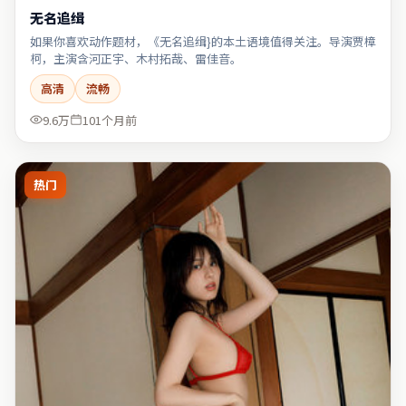
无名追缉
如果你喜欢动作题材，《无名追缉}的本土语境值得关注。导演贾樟
柯，主演含河正宇、木村拓哉、雷佳音。
高清
流畅
9.6万
101个月前
热门