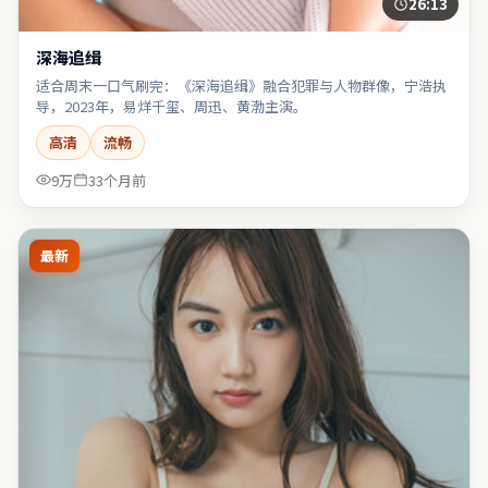
26:13
深海追缉
适合周末一口气刷完：《深海追缉》融合犯罪与人物群像，宁浩执
导，2023年，易烊千玺、周迅、黄渤主演。
高清
流畅
9万
33个月前
最新