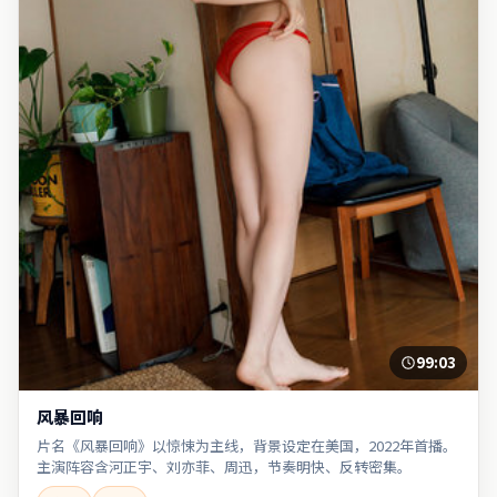
99:03
风暴回响
片名《风暴回响》以惊悚为主线，背景设定在美国，2022年首播。
主演阵容含河正宇、刘亦菲、周迅，节奏明快、反转密集。